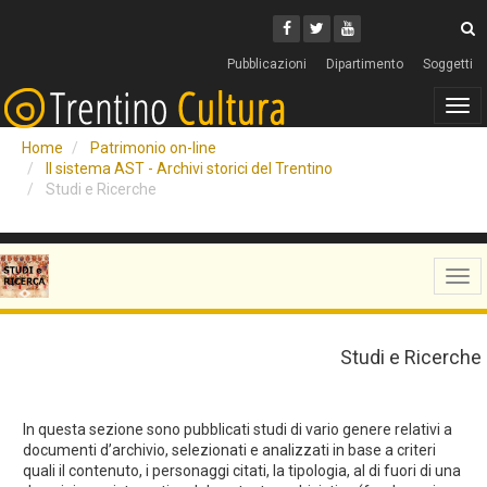
Cerca
Youtube
Facebook
Twitter
C
Pubblicazioni
Dipartimento
Soggetti
Tog
navi
Home
Patrimonio on-line
Il sistema AST - Archivi storici del Trentino
Studi e Ricerche
Tog
navi
Studi e Ricerche
In questa sezione sono pubblicati studi di vario genere relativi a
documenti d’archivio, selezionati e analizzati in base a criteri
quali il contenuto, i personaggi citati, la tipologia, al di fuori di una