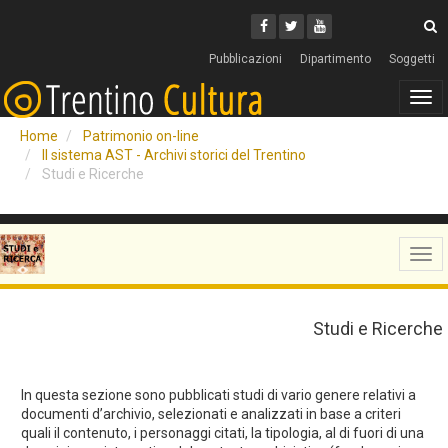
Cerca
Youtube
Facebook
Twitter
C
Pubblicazioni
Dipartimento
Soggetti
Tog
navi
Home
Patrimonio on-line
Il sistema AST - Archivi storici del Trentino
Studi e Ricerche
Tog
navi
Studi e Ricerche
In questa sezione sono pubblicati studi di vario genere relativi a
documenti d’archivio, selezionati e analizzati in base a criteri
quali il contenuto, i personaggi citati, la tipologia, al di fuori di una