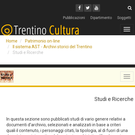
Cerca
Youtube
Facebook
Twitter
C
Pubblicazioni
Dipartimento
Soggetti
Tog
navi
Home
Patrimonio on-line
Il sistema AST - Archivi storici del Trentino
Studi e Ricerche
Tog
navi
Studi e Ricerche
In questa sezione sono pubblicati studi di vario genere relativi a
documenti d’archivio, selezionati e analizzati in base a criteri
quali il contenuto, i personaggi citati, la tipologia, al di fuori di una