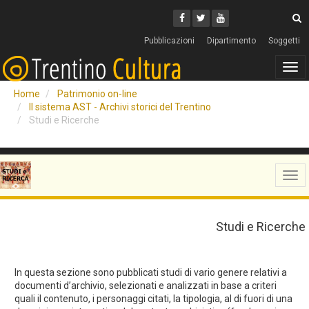
Cerca
Youtube
Facebook
Twitter
C
Pubblicazioni
Dipartimento
Soggetti
Tog
navi
Home
Patrimonio on-line
Il sistema AST - Archivi storici del Trentino
Studi e Ricerche
Tog
navi
Studi e Ricerche
In questa sezione sono pubblicati studi di vario genere relativi a
documenti d’archivio, selezionati e analizzati in base a criteri
quali il contenuto, i personaggi citati, la tipologia, al di fuori di una