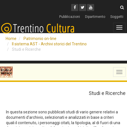
Cerca
Youtube
Facebook
Twitter
C
Pubblicazioni
Dipartimento
Soggetti
Tog
navi
Home
Patrimonio on-line
Il sistema AST - Archivi storici del Trentino
Studi e Ricerche
Tog
navi
Studi e Ricerche
In questa sezione sono pubblicati studi di vario genere relativi a
documenti d’archivio, selezionati e analizzati in base a criteri
quali il contenuto, i personaggi citati, la tipologia, al di fuori di una