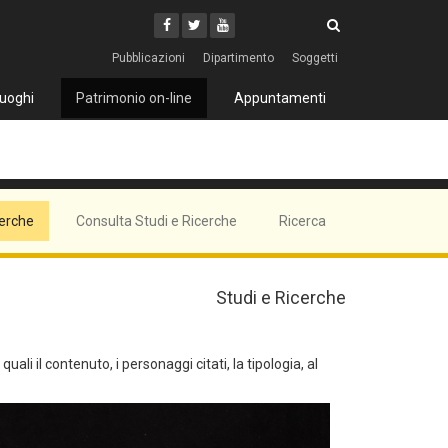
Cerca
Youtube
Facebook
Twitter
Cerca
Pubblicazioni
Dipartimento
Soggetti
uoghi
Patrimonio on-line
Appuntamenti
cerche
Consulta Studi e Ricerche
Ricerca
Studi e Ricerche
ali il contenuto, i personaggi citati, la tipologia, al