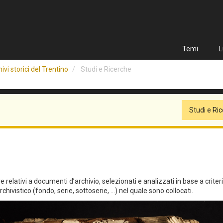
Temi
L
ivi storici del Trentino
Studi e Ricerche
Studi e Ri
relativi a documenti d’archivio, selezionati e analizzati in base a criteri qu
hivistico (fondo, serie, sottoserie, ...) nel quale sono collocati.