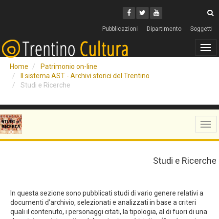
Cerca
Youtube
Facebook
Twitter
C
Pubblicazioni
Dipartimento
Soggetti
Tog
navi
Home
Patrimonio on-line
Il sistema AST - Archivi storici del Trentino
Studi e Ricerche
Tog
navi
Studi e Ricerche
In questa sezione sono pubblicati studi di vario genere relativi a
documenti d’archivio, selezionati e analizzati in base a criteri
quali il contenuto, i personaggi citati, la tipologia, al di fuori di una