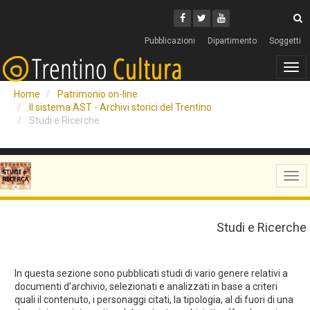
Cerca
Youtube
Facebook
Twitter
C
Pubblicazioni
Dipartimento
Soggetti
Tog
navi
Home
Patrimonio on-line
Il sistema AST - Archivi storici del Trentino
Studi e Ricerche
Tog
navi
Studi e Ricerche
In questa sezione sono pubblicati studi di vario genere relativi a
documenti d’archivio, selezionati e analizzati in base a criteri
quali il contenuto, i personaggi citati, la tipologia, al di fuori di una