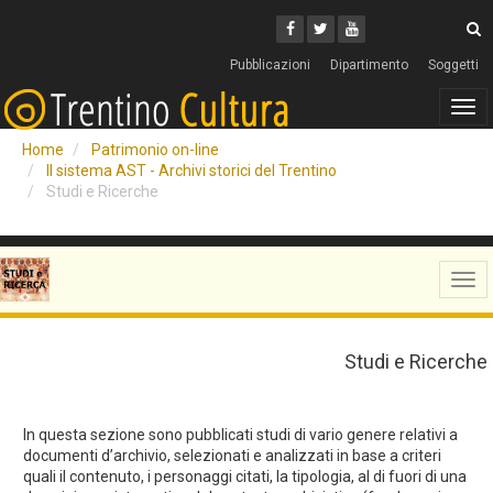
Cerca
Youtube
Facebook
Twitter
C
Pubblicazioni
Dipartimento
Soggetti
Tog
navi
Home
Patrimonio on-line
Il sistema AST - Archivi storici del Trentino
Studi e Ricerche
Tog
navi
Studi e Ricerche
In questa sezione sono pubblicati studi di vario genere relativi a
documenti d’archivio, selezionati e analizzati in base a criteri
quali il contenuto, i personaggi citati, la tipologia, al di fuori di una