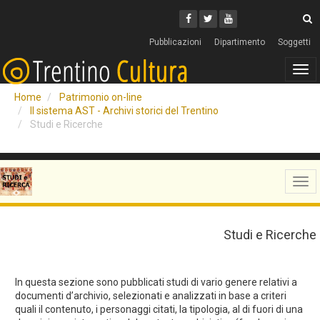
Cerca
Youtube
Facebook
Twitter
C
Pubblicazioni
Dipartimento
Soggetti
Tog
navi
Home
Patrimonio on-line
Il sistema AST - Archivi storici del Trentino
Studi e Ricerche
Tog
navi
Studi e Ricerche
In questa sezione sono pubblicati studi di vario genere relativi a
documenti d’archivio, selezionati e analizzati in base a criteri
quali il contenuto, i personaggi citati, la tipologia, al di fuori di una