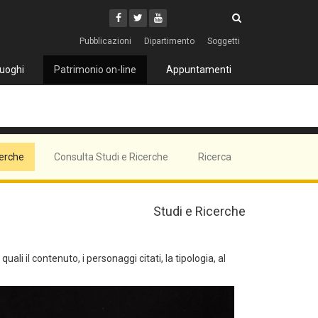
Cerca
Youtube
Facebook
Twitter
Cerca
Pubblicazioni
Dipartimento
Soggetti
uoghi
Patrimonio on-line
Appuntamenti
cerche
Consulta Studi e Ricerche
Ricerca
Studi e Ricerche
ali il contenuto, i personaggi citati, la tipologia, al