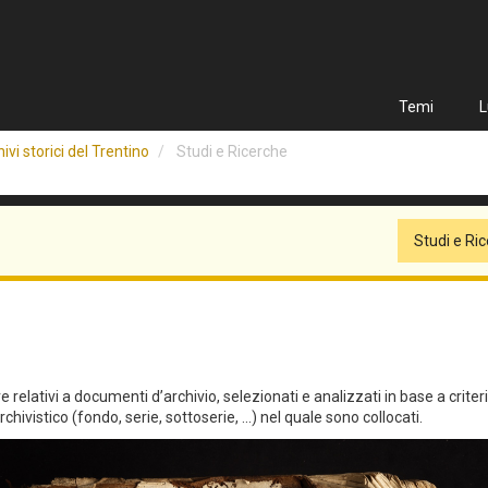
Temi
L
ivi storici del Trentino
Studi e Ricerche
Studi e Ri
relativi a documenti d’archivio, selezionati e analizzati in base a criteri qu
hivistico (fondo, serie, sottoserie, ...) nel quale sono collocati.