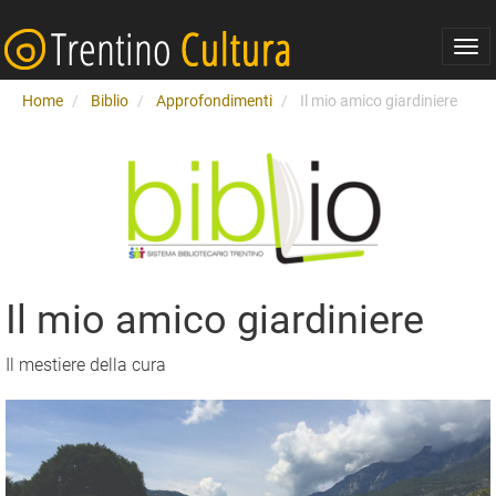
Togg
navi
Home
Biblio
Approfondimenti
Il mio amico giardiniere
Il mio amico giardiniere
Il mestiere della cura