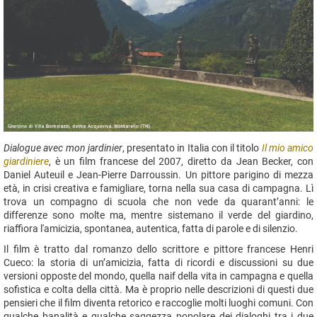
Dialogue avec mon jardinier
, presentato in Italia con il titolo
Il mio amico
giardiniere
, è un film francese del 2007, diretto da Jean Becker, con
Daniel Auteuil e Jean-Pierre Darroussin. Un pittore parigino di mezza
età, in crisi creativa e famigliare, torna nella sua casa di campagna. Lì
trova un compagno di scuola che non vede da quarant’anni: le
differenze sono molte ma, mentre sistemano il verde del giardino,
riaffiora l'amicizia, spontanea, autentica, fatta di parole e di silenzio.
Il film è tratto dal romanzo dello scrittore e pittore francese Henri
Cueco: la storia di un’amicizia, fatta di ricordi e discussioni su due
versioni opposte del mondo, quella naif della vita in campagna e quella
sofistica e colta della città. Ma è proprio nelle descrizioni di questi due
pensieri che il film diventa retorico e raccoglie molti luoghi comuni. Con
qualche banalità e qualche saggezza popolare dei dialoghi tra i due