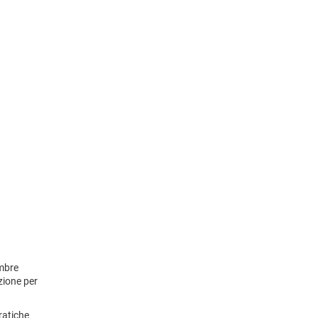
embre
zione per
ratiche