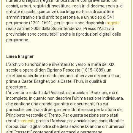
numero di registri (registri di locazioni e compravendite, libri
copiali, urbari, registri di investiture, registri di decime, registri di
entrate e uscite, quietanze), carteggi e atti sia di carattere
amministrativo sia di ambito personale, e un nucleo di 541
pergamene (1201-1691), per le quali sono disponibili i
regesti
realizzati nel 2006 dalla Soprintendenza. Presso l’Archivio
provinciale sono consultabili anche le riproduzioni digitali delle
pergamene.
Linea Bragher
L’archivio fu riordinato e inventariato verso la metà del XIX
secolo a opera di don Cipriano Pescosta (1815-1889), un
eclettico sacerdote rimasto per anni al servizio dei conti Thun,
prima a Castel Bragher, poi a Castel Thun, in qualità di
precettore.
L’inventario redatto da Pescosta si articola in 9 sezioni, ma è
incompleto, in quanto non descrive l’ultima sezione individuata,
che contiene una grande quantità di documenti, fra cui
parecchie centinaia di pergamene, di interesse per la storia del
Principato vescovile di Trento. Per questa sezione sono stati
redatti i
regesti
; presso l’Archivio provinciale sono consultabili le
riproduzioni digitali oltre che della sezione IX anche di numerosi
altri “cassetti” contenenti atti cartacei e pergamene.