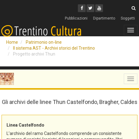
Cerca
Youtube
Facebook
Twitter
C
Pubblicazioni
Dipartimento
Soggetti
Tog
navi
Home
Patrimonio on-line
Il sistema AST - Archivi storici del Trentino
Progetto archivi Thun
Tog
navi
Gli archivi delle linee Thun Castelfondo, Bragher, Caldes
Linea Castelfondo
L’archivio del ramo Castelfondo comprende un consistente