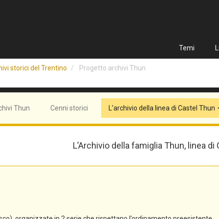
Temi
L
ivi storici del Trentino
Progetto archivi Thun
chivi Thun
Cenni storici
L’archivio della linea di Castel Thun
L’Archivio della famiglia Thun, linea di
co), organizzate in 2 serie che rispettano l’ordinamento preesistente