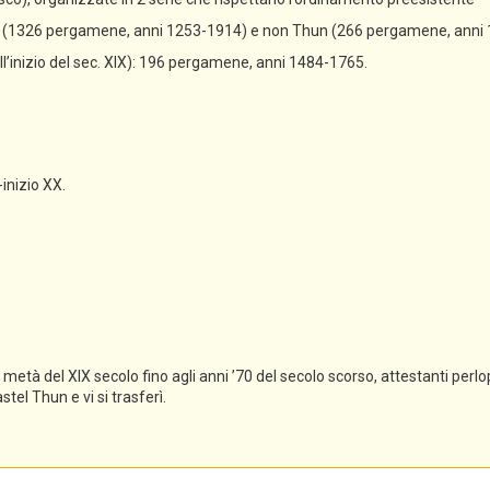
un (1326 pergamene, anni 1253-1914) e non Thun (266 pergamene, anni
all’inizio del sec. XIX): 196 pergamene, anni 1484-1765.
-inizio XX.
tà del XIX secolo fino agli anni ’70 del secolo scorso, attestanti perlopi
el Thun e vi si trasferì.