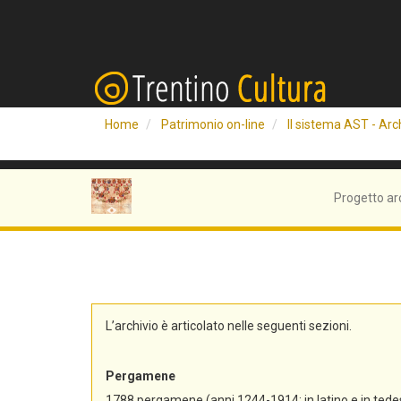
Home
Patrimonio on-line
Il sistema AST - Arch
Progetto ar
L’archivio è articolato nelle seguenti sezioni.
Pergamene
1788 pergamene (anni 1244-1914; in latino e in tedes