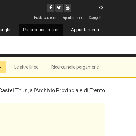
Cerca
Youtube
Facebook
Twitter
Cerca
Pubblicazioni
Dipartimento
Soggetti
uoghi
Patrimonio on-line
Appuntamenti
Le altre linee
Ricerca nelle pergamene
 Castel Thun, all’Archivio Provinciale di Trento