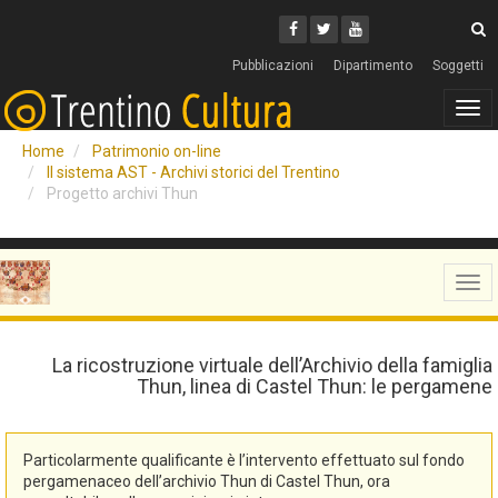
Cerca
Youtube
Facebook
Twitter
C
Pubblicazioni
Dipartimento
Soggetti
Tog
navi
Home
Patrimonio on-line
Il sistema AST - Archivi storici del Trentino
Progetto archivi Thun
Tog
navi
La ricostruzione virtuale dell’Archivio della famiglia
Thun, linea di Castel Thun: le pergamene
Particolarmente qualificante è l’intervento effettuato sul fondo
pergamenaceo dell’archivio Thun di Castel Thun, ora