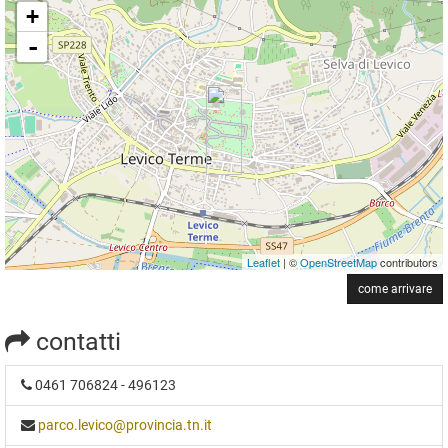
+
-
Leaflet
| ©
OpenStreetMap
contributors
come arrivare
contatti
0461 706824 - 496123
parco.levico@provincia.tn.it