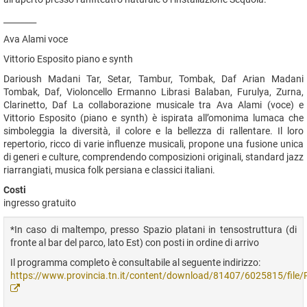
________
Ava Alami voce
Vittorio Esposito piano e synth
Darioush Madani Tar, Setar, Tambur, Tombak, Daf Arian Madani
Tombak, Daf, Violoncello Ermanno Librasi Balaban, Furulya, Zurna,
Clarinetto, Daf La collaborazione musicale tra Ava Alami (voce) e
Vittorio Esposito (piano e synth) è ispirata all’omonima lumaca che
simboleggia la diversità, il colore e la bellezza di rallentare. Il loro
repertorio, ricco di varie influenze musicali, propone una fusione unica
di generi e culture, comprendendo composizioni originali, standard jazz
riarrangiati, musica folk persiana e classici italiani.
Costi
ingresso gratuito
*In caso di maltempo, presso Spazio platani in tensostruttura (di
fronte al bar del parco, lato Est) con posti in ordine di arrivo
Il programma completo è consultabile al seguente indirizzo:
https://www.provincia.tn.it/content/download/81407/6025815/fil