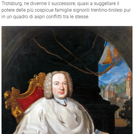
Trotsburg, ne divenne il successore, quasi a suggellare il
potere delle più cospicue famiglie signorili trentino-tirolesi pur
in un quadro di aspri conflitti tra le stesse.