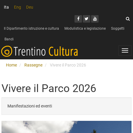
Ita
Eng
Deu
Cerca
Youtube
Facebook
Twitter
C
Il Dipartimento istruzione e cultura
Modulistica e legislazione
Soggetti
Bandi
Togg
navi
Home
Rassegne
Vivere il Parco 2026
Vivere il Parco 2026
Manifestazioni ed eventi