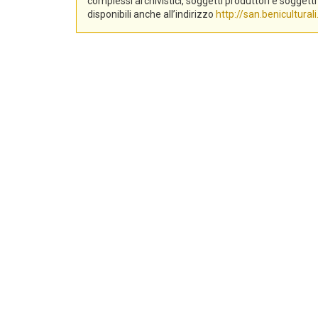
complessi archivistici, soggetti produttori e sogge
disponibili anche all’indirizzo
http://san.beniculturali.