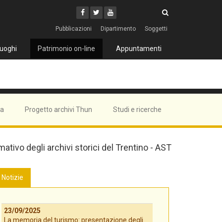
Cerca
Youtube
Facebook
Twitter
Cerca
Pubblicazioni
Dipartimento
Soggetti
uoghi
Patrimonio on-line
Appuntamenti
ma
Progetto archivi Thun
Studi e ricerche
mativo degli archivi storici del Trentino - AST
Notizie
23/09/2025
La memoria del turismo: presentazione degli