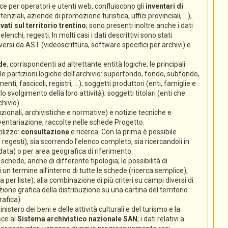
e per operatori e utenti web, confluiscono gli
inventari di
nziali, aziende di promozione turistica, uffici provinciali, ...),
ati sul territorio trentino
; sono presenti inoltre anche i dati
lenchi, regesti. In molti casi i dati descrittivi sono stati
ersi da AST (videoscrittura, software specifici per archivi) e
de
, corrispondenti ad altrettante entità logiche, le principali
 (le partizioni logiche dell’archivio: superfondo, fondo, subfondo,
enti, fascicoli, registri, ...); soggetti produttori (enti, famiglie e
volgimento della loro attività); soggetti titolari (enti che
hivio).
zionali, archivistiche e normative) e notizie tecniche e
nventariazione, raccolte nelle schede Progetto.
ilizzo:
consultazione
e ricerca. Con la prima è possibile
 regesti), sia scorrendo l’elenco completo, sia ricercandoli in
 data) o per area geografica di riferimento.
chede, anche di differente tipologia; le possibilità di
un termine all’interno di tutte le schede (ricerca semplice),
ca per liste), alla combinazione di più criteri su campi diversi di
ione grafica della distribuzione su una cartina del territorio
rafica).
istero dei beni e delle attività culturali e del turismo e la
sce al
Sistema archivistico nazionale SAN
; i dati relativi a