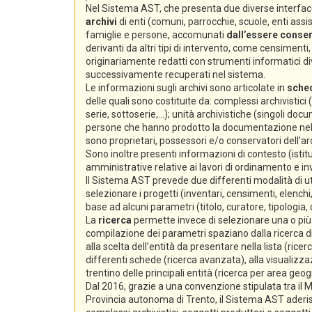
Nel Sistema AST, che presenta due diverse interfacc
archivi
di enti (comuni, parrocchie, scuole, enti assiste
famiglie e persone, accomunati
dall’essere conserv
derivanti da altri tipi di intervento, come censimenti, e
originariamente redatti con strumenti informatici div
successivamente recuperati nel sistema.
Le informazioni sugli archivi sono articolate in
sche
delle quali sono costituite da: complessi archivistici
serie, sottoserie,...); unità archivistiche (singoli docum
persone che hanno prodotto la documentazione nello s
sono proprietari, possessori e/o conservatori dell’arc
Sono inoltre presenti informazioni di contesto (istitu
amministrative relative ai lavori di ordinamento e i
Il Sistema AST prevede due differenti modalità di ut
selezionare i progetti (inventari, censimenti, elenchi,
base ad alcuni parametri (titolo, curatore, tipologia,
La
ricerca
permette invece di selezionare una o più s
compilazione dei parametri spaziano dalla ricerca di 
alla scelta dell’entità da presentare nella lista (ricer
differenti schede (ricerca avanzata), alla visualizzaz
trentino delle principali entità (ricerca per area geog
Dal 2016, grazie a una convenzione stipulata tra il Min
Provincia autonoma di Trento, il Sistema AST aderi