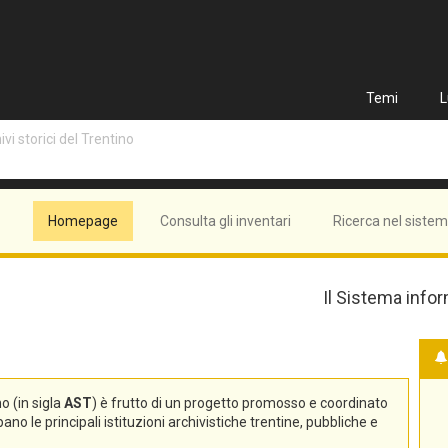
Temi
L
vi storici del Trentino
Homepage
Consulta gli inventari
Ricerca nel siste
Il Sistema infor
no (in sigla
AST
) è frutto di un progetto promosso e coordinato
no le principali istituzioni archivistiche trentine, pubbliche e