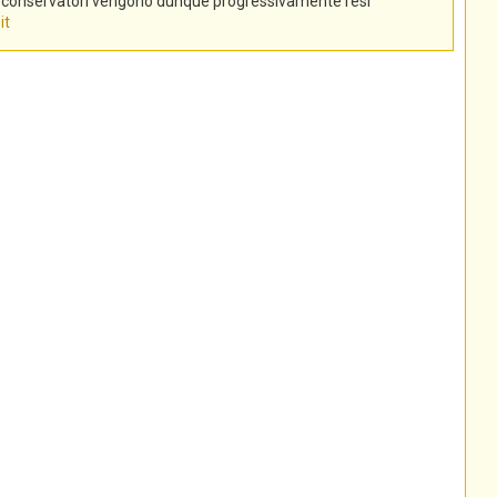
tti conservatori vengono dunque progressivamente resi
it