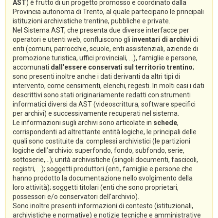
AST
) è frutto di un progetto promosso e coordinato dalla
Provincia autonoma di Trento, al quale partecipano le principali
istituzioni archivistiche trentine, pubbliche e private.
Nel Sistema AST, che presenta due diverse interfacce per
operatori e utenti web, confluiscono gli
inventari di archivi
di
enti (comuni, parrocchie, scuole, enti assistenziali, aziende di
promozione turistica, uffici provinciali, ...), famiglie e persone,
accomunati
dall’essere conservati sul territorio trentino
;
sono presenti inoltre anche i dati derivanti da altri tipi di
intervento, come censimenti, elenchi, regesti. In molti casi i dati
descrittivi sono stati originariamente redatti con strumenti
informatici diversi da AST (videoscrittura, software specifici
per archivi) e successivamente recuperati nel sistema.
Le informazioni sugli archivi sono articolate in
schede
,
corrispondenti ad altrettante entità logiche, le principali delle
quali sono costituite da: complessi archivistici (le partizioni
logiche dell’archivio: superfondo, fondo, subfondo, serie,
sottoserie,...); unità archivistiche (singoli documenti, fascicoli,
registri, ...); soggetti produttori (enti, famiglie e persone che
hanno prodotto la documentazione nello svolgimento della
loro attività); soggetti titolari (enti che sono proprietari,
possessori e/o conservatori dell’archivio).
Sono inoltre presenti informazioni di contesto (istituzionali,
archivistiche e normative) e notizie tecniche e amministrative