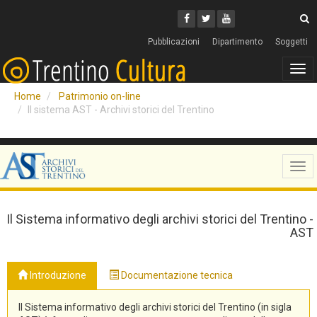
Cerca
Youtube
Facebook
Twitter
C
Pubblicazioni
Dipartimento
Soggetti
Tog
navi
Home
Patrimonio on-line
Il sistema AST - Archivi storici del Trentino
Tog
navi
Il Sistema informativo degli archivi storici del Trentino -
AST
Introduzione
Documentazione tecnica
Il Sistema informativo degli archivi storici del Trentino (in sigla