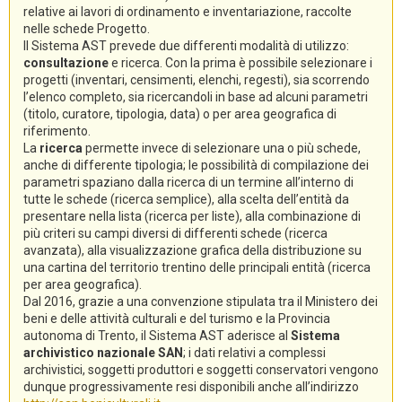
relative ai lavori di ordinamento e inventariazione, raccolte
nelle schede Progetto.
Il Sistema AST prevede due differenti modalità di utilizzo:
consultazione
e ricerca. Con la prima è possibile selezionare i
progetti (inventari, censimenti, elenchi, regesti), sia scorrendo
l’elenco completo, sia ricercandoli in base ad alcuni parametri
(titolo, curatore, tipologia, data) o per area geografica di
riferimento.
La
ricerca
permette invece di selezionare una o più schede,
anche di differente tipologia; le possibilità di compilazione dei
parametri spaziano dalla ricerca di un termine all’interno di
tutte le schede (ricerca semplice), alla scelta dell’entità da
presentare nella lista (ricerca per liste), alla combinazione di
più criteri su campi diversi di differenti schede (ricerca
avanzata), alla visualizzazione grafica della distribuzione su
una cartina del territorio trentino delle principali entità (ricerca
per area geografica).
Dal 2016, grazie a una convenzione stipulata tra il Ministero dei
beni e delle attività culturali e del turismo e la Provincia
autonoma di Trento, il Sistema AST aderisce al
Sistema
archivistico nazionale SAN
; i dati relativi a complessi
archivistici, soggetti produttori e soggetti conservatori vengono
dunque progressivamente resi disponibili anche all’indirizzo