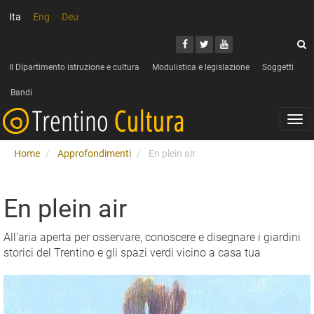
Ita
Eng
Deu
Cerca
Youtube
Facebook
Twitter
C
Il Dipartimento istruzione e cultura
Modulistica e legislazione
Soggetti
Bandi
Togg
navi
Home
Approfondimenti
En plein air
En plein air
All'aria aperta per osservare, conoscere e disegnare i giardini
storici del Trentino e gli spazi verdi vicino a casa tua