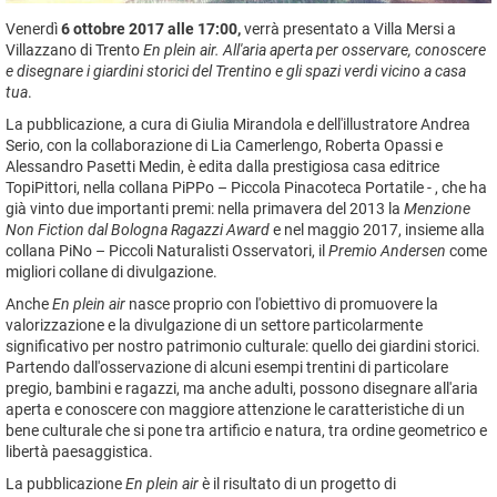
Venerdì
6 ottobre 2017
alle 17:00,
verrà presentato a Villa Mersi a
Villazzano di Trento
En plein air. All'aria aperta per osservare, conoscere
e disegnare i giardini storici del Trentino e gli spazi verdi vicino a casa
tua
.
La pubblicazione, a cura di Giulia Mirandola e dell'illustratore Andrea
Serio, con la collaborazione di Lia Camerlengo, Roberta Opassi e
Alessandro Pasetti Medin, è edita dalla prestigiosa casa editrice
TopiPittori, nella collana PiPPo – Piccola Pinacoteca Portatile - , che ha
già vinto due importanti premi: nella primavera del 2013 la
Menzione
Non Fiction dal Bologna Ragazzi Award
e nel maggio 2017, insieme alla
collana PiNo – Piccoli Naturalisti Osservatori, il
Premio Andersen
come
migliori collane di divulgazione.
Anche
En plein air
nasce proprio con l'obiettivo di promuovere la
valorizzazione e la divulgazione di un settore particolarmente
significativo per nostro patrimonio culturale: quello dei giardini storici.
Partendo dall'osservazione di alcuni esempi trentini di particolare
pregio, bambini e ragazzi, ma anche adulti, possono disegnare all'aria
aperta e conoscere con maggiore attenzione le caratteristiche di un
bene culturale che si pone tra artificio e natura, tra ordine geometrico e
libertà paesaggistica.
La pubblicazione
En plein air
è il risultato di un progetto di