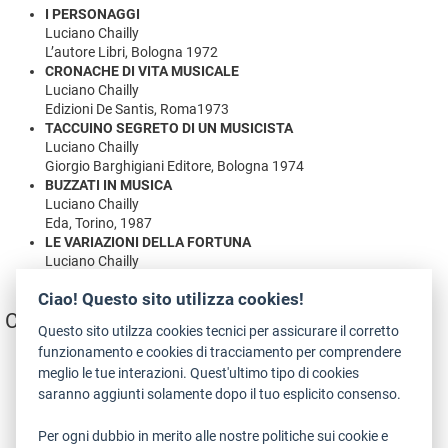
I PERSONAGGI
Luciano Chailly
L’autore Libri, Bologna 1972
CRONACHE DI VITA MUSICALE
Luciano Chailly
Edizioni De Santis, Roma1973
TACCUINO SEGRETO DI UN MUSICISTA
Luciano Chailly
Giorgio Barghigiani Editore, Bologna 1974
BUZZATI IN MUSICA
Luciano Chailly
Eda, Torino, 1987
LE VARIAZIONI DELLA FORTUNA
Luciano Chailly
Camunia, Milano, 1989
Ciao! Questo sito utilizza cookies!
Critico musicale
Questo sito utilzza cookies tecnici per assicurare il corretto
funzionamento e cookies di tracciamento per comprendere
L'ALPINO
meglio le tue interazioni. Quest'ultimo tipo di cookies
saranno aggiunti solamente dopo il tuo esplicito consenso.
Per ogni dubbio in merito alle nostre politiche sui cookie e