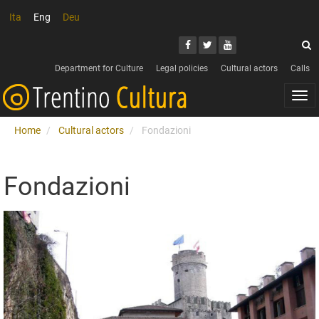
Ita
Eng
Deu
Search
Youtube
Facebook
Twitter
S
Department for Culture
Legal policies
Cultural actors
Calls
Togg
navi
Home
Cultural actors
Fondazioni
Fondazioni