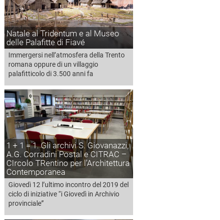
Natale al Tridentum e al Museo
delle Palafitte di Fiavé
Immergersi nell’atmosfera della Trento
romana oppure di un villaggio
palafitticolo di 3.500 anni fa
1 + 1 = 1. Gli archivi S. Giovanazzi,
A.G. Corradini Postal e CITRAC –
CIrcolo TRentino per l’Architettura
Contemporanea
Giovedì 12 l’ultimo incontro del 2019 del
ciclo di iniziative “i Giovedì in Archivio
provinciale”