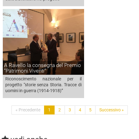
A Ravello la consegna del Premio
“Patrimoni Viventi”
Riconoscimento nazionale per il
progetto “storie senza Storia. Tracce di
uomini in guerra (1914-1918)”
« Precedente
1
2
3
4
5
Successivo »