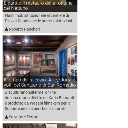
È partito il restauro della fontana
del Nettuno
Flash mob istituzionale al cantiere di
Piazza Duomo per le prime valutazioni
Roberto Pancheri
Il tempo del silenzio. Arte, storia e
volti del Santuario di San Romedio
#laculturanonsiferma: online il
documentario diretto da Katia Bernardi
e prodotto da Wasabi filmakers per la
Soprintendenza per i beni culturali
Salvatore Ferrari