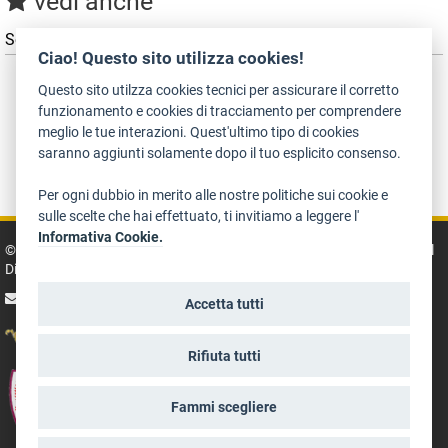
vedi anche
Servizio tecnico soprintendenza per i beni culturali
Ciao! Questo sito utilizza cookies!
Questo sito utilzza cookies tecnici per assicurare il corretto
funzionamento e cookies di tracciamento per comprendere
meglio le tue interazioni. Quest'ultimo tipo di cookies
saranno aggiunti solamente dopo il tuo esplicito consenso.
Dichiarazione di accessibilità
Privacy
Note legali e crediti
Art Bonus
Per ogni dubbio in merito alle nostre politiche sui cookie e
sulle scelte che hai effettuato, ti invitiamo a leggere l'
Informativa Cookie.
© 2014 - 2026 TrentinoCultura - Ideazione e coordinamento a cura del
Dipartimento Cultura, Turismo, Promozione e Sport
scrivi alla redazione
Accetta tutti
Rifiuta tutti
Fammi scegliere